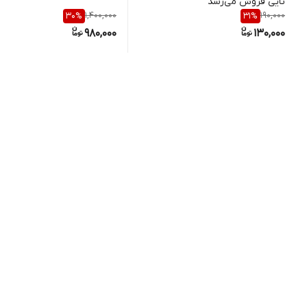
تایی فروش می‌رسد
1,400,000
190,000
30
%
31
%
980,000
130,000