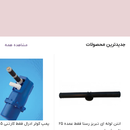
900,000
1,000,000
22
%
25
%
695,000
745,000
جدیدترین محصولات
مشاهده همه
انتن لوله ای تبریز رستا فقط عمده ۲۵
پمپ کولر ادرال فقط کارتنی ۱۵ تایی