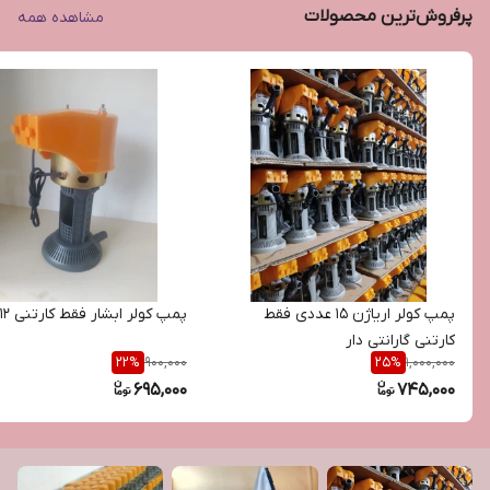
پرفروش‌ترین محصولات
مشاهده همه
پمپ کولر اریاژن 15 عددی فقط
پمپ کولر ابشار فقط کارتنی ۱۲ تایی
کارتنی گارانتی دار
900,000
1,000,000
22
%
25
%
695,000
745,000