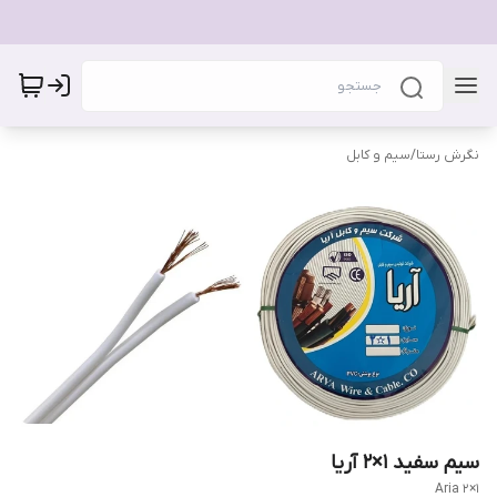
نگرش رستا
/
سیم و کابل
سیم سفید ۱×۲ آریا
Aria 2×1